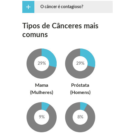
O câncer é contagioso?
Tipos de Cânceres mais
comuns
29%
29%
Mama
Próstata
(Mulheres)
(Homens)
9%
8%